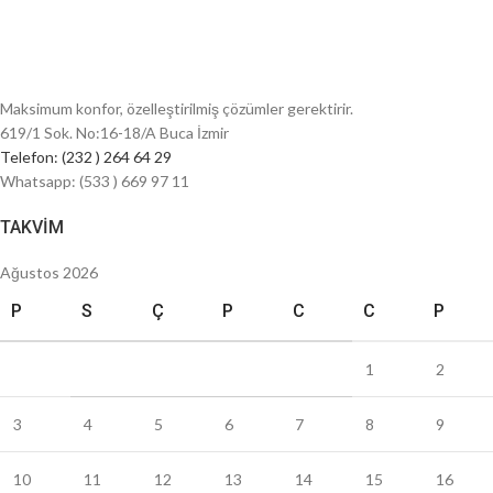
Maksimum konfor, özelleştirilmiş çözümler gerektirir.
619/1 Sok. No:16-18/A Buca İzmir
Telefon: (232 ) 264 64 29
Whatsapp: (533 ) 669 97 11
TAKVIM
Ağustos 2026
P
S
Ç
P
C
C
P
1
2
3
4
5
6
7
8
9
10
11
12
13
14
15
16