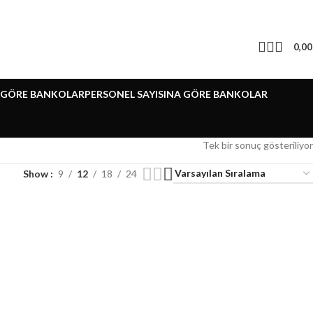
0,0
E GÖRE BANKOLAR
PERSONEL SAYISINA GÖRE BANKOLAR
Tek bir sonuç gösteriliyor
Show
9
12
18
24