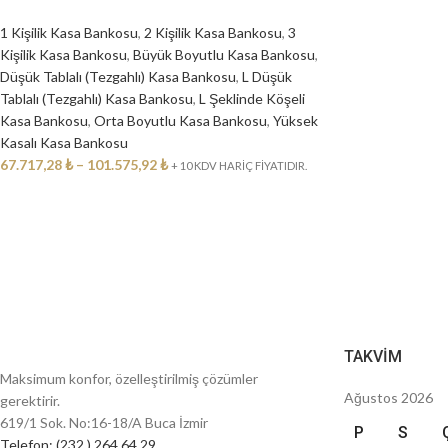
1 Kişilik Kasa Bankosu
,
2 Kişilik Kasa Bankosu
,
3
Kişilik Kasa Bankosu
,
Büyük Boyutlu Kasa Bankosu
,
Düşük Tablalı (Tezgahlı) Kasa Bankosu
,
L Düşük
Tablalı (Tezgahlı) Kasa Bankosu
,
L Şeklinde Köşeli
Kasa Bankosu
,
Orta Boyutlu Kasa Bankosu
,
Yüksek
Kasalı Kasa Bankosu
67.717,28
₺
–
101.575,92
₺
+ 10 KDV HARİÇ FİYATIDIR.
TAKVIM
Maksimum konfor, özelleştirilmiş çözümler
Ağustos 2026
gerektirir.
619/1 Sok. No:16-18/A Buca İzmir
P
S
Telefon: (232 ) 264 64 29