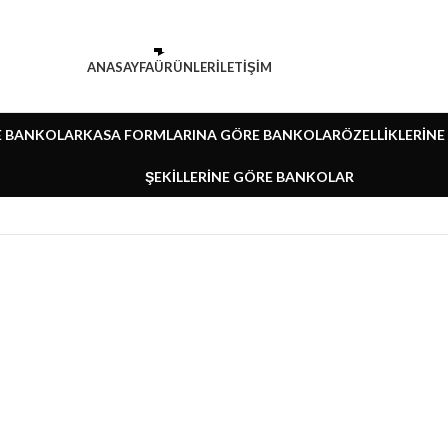
ANASAYFA
ÜRÜNLER
ILETİŞİM
E BANKOLAR
KASA FORMLARINA GÖRE BANKOLAR
ÖZELLIKLERIN
ŞEKILLERINE GÖRE BANKOLAR