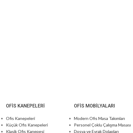
OFIS KANEPELERI
OFIS MOBILYALARI
Ofis Kanepeleri
Modern Ofis Masa Takımları
Küçük Ofis Kanepeleri
Personel Çoklu Çalışma Masası
Klasik Ofis Kanepesi
Dosya ve Evrak Dolapları