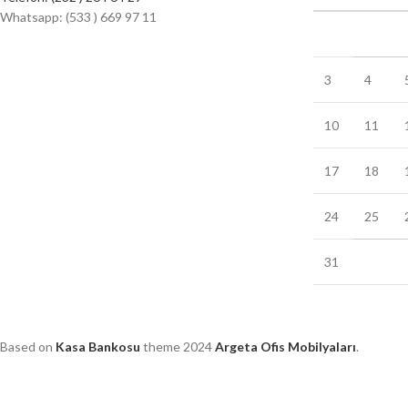
Whatsapp: (533 ) 669 97 11
3
4
10
11
17
18
24
25
31
Based on
Kasa Bankosu
theme
2024
Argeta Ofis Mobilyaları
.