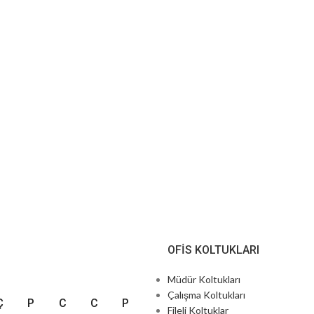
OFIS KOLTUKLARI
Müdür Koltukları
Çalışma Koltukları
Ç
P
C
C
P
Fileli Koltuklar