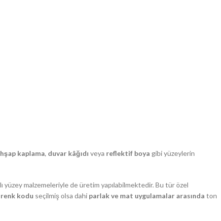
hşap kaplama
,
duvar kâğıdı
veya
reflektif boya
gibi yüzeylerin
klı yüzey malzemeleriyle de üretim yapılabilmektedir. Bu tür özel
 renk kodu
seçilmiş olsa dahi
parlak ve mat uygulamalar arasında
ton