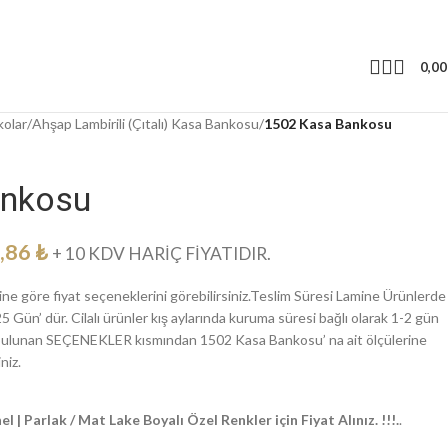
0,0
kolar
/
Ahşap Lambirili (Çıtalı) Kasa Bankosu
/
1502 Kasa Bankosu
ankosu
,86
₺
+ 10 KDV HARİÇ FİYATIDIR.
ne göre fiyat seçeneklerini görebilirsiniz.Teslim Süresi Lamine Ürünlerde
5 Gün’ dür. Cilalı ürünler kış aylarında kuruma süresi bağlı olarak 1-2 gün
da bulunan SEÇENEKLER kısmından 1502 Kasa Bankosu’ na ait ölçülerine
niz.
l | Parlak / Mat Lake Boyalı Özel Renkler için Fiyat Alınız. !!!.
.