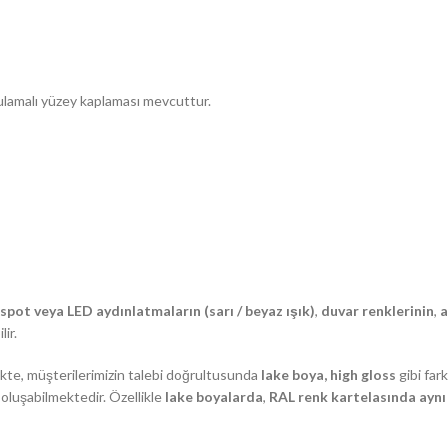
gulamalı yüzey kaplaması mevcuttur.
spot veya LED aydınlatmaların (sarı / beyaz ışık)
,
duvar renklerinin
,
a
lir.
likte, müşterilerimizin talebi doğrultusunda
lake boya, high gloss
gibi far
 oluşabilmektedir. Özellikle
lake boyalarda
,
RAL renk kartelasında aynı