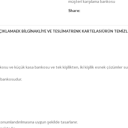
müşteri karşılama bankosu
Share:
ÇIKLAMA
EK BILGI
NAKLİYE VE TESLİMAT
RENK KARTELASI
ÜRÜN TEMİZL
u ve küçük kasa bankosu ve tek kişilikten, iki kişilik esnek çözümler su
a bankosudur.
onumlandırılmasına uygun şekilde tasarlanır.