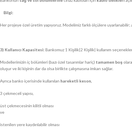
Bankonun
sağ ve sol bölümlerine
cihaz kabloları için
kablo delikleri
açıl
Bilgi:
Her projeye özel üretim yapıyoruz. Modelimiz farklı ölçülere uyarlanabilir
3) Kullanıcı Kapasitesi:
Bankomuz 1 Kişilik|2 Kişilik| kullanım seçenekler
Modellerimizin iç bölümleri (bazı özel tasarımlar hariç)
tamamen boş
olara
oluşur ve iki kişinin dar da olsa birlikte çalışmasına imkan sağlar.
Ayrıca banko içerisinde kullanılan
hareketli keson
,
3 çekmeceli yapısı,
üst çekmecesinin kilitli olması
ve
istenilen yere kaydırılabilir olması