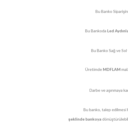
Bu Banko Siparişiniz
Bu Bankoda
Led Aydın
Bu Banko Sağ ve Sol y
Üretimde
MDFLAM
malz
Darbe ve aşınmaya ka
Bu banko, talep edilmesi 
şeklinde bankoya
dönüştürülebili