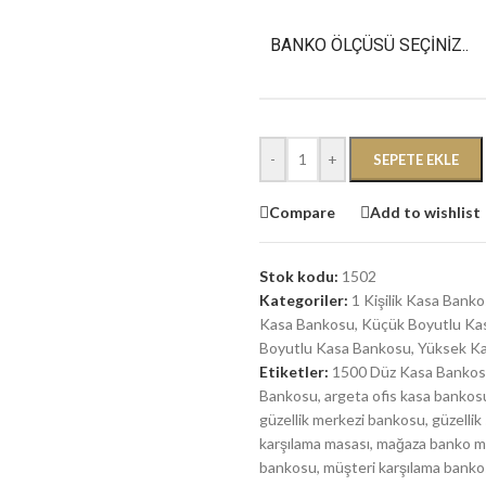
BANKO ÖLÇÜSÜ SEÇINIZ..
-
+
SEPETE EKLE
Compare
Add to wishlist
Stok kodu:
1502
Kategoriler:
1 Kişilik Kasa Bank
Kasa Bankosu
,
Küçük Boyutlu Ka
Boyutlu Kasa Bankosu
,
Yüksek Ka
Etiketler:
1500 Düz Kasa Banko
Bankosu
,
argeta ofis kasa bankos
güzellik merkezi bankosu
,
güzellik
karşılama masası
,
mağaza banko mo
bankosu
,
müşteri karşılama bank