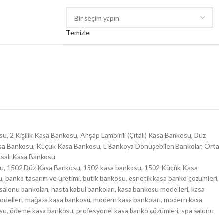
Temizle
osu
,
2 Kişilik Kasa Bankosu
,
Ahşap Lambirili (Çıtalı) Kasa Bankosu
,
Düz
sa Bankosu
,
Küçük Kasa Bankosu
,
L Bankoya Dönüşebilen Bankolar
,
Orta
salı Kasa Bankosu
su
,
1502 Düz Kasa Bankosu
,
1502 kasa bankosu
,
1502 Küçük Kasa
u
,
banko tasarım ve üretimi
,
butik bankosu
,
esnetik kasa banko çözümleri
,
 salonu bankoları
,
hasta kabul bankoları
,
kasa bankosu modelleri
,
kasa
delleri
,
mağaza kasa bankosu
,
modern kasa bankoları
,
modern kasa
osu
,
ödeme kasa bankosu
,
profesyonel kasa banko çözümleri
,
spa salonu