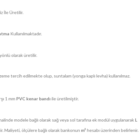
 İle Üretilir.
latma
Kullanılmaktadır.
önlü olarak üretilir.
eme tercih edilmekte olup, suntalam (yonga kaplı levha) kullanılmaz.
rşı 1 mm
PVC kenar bandı
ile üretilmiştir.
halinde modele bağlı olarak sağ veya sol tarafına ek modül uygulanarak
L
r. Maliyeti, ölçülere bağlı olarak bankonun
m²
hesabı üzerinden belirlenir.