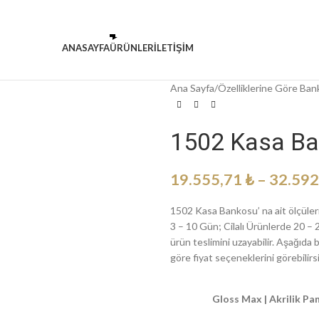
ANASAYFA
ÜRÜNLER
ILETİŞİM
Ana Sayfa
/
Özelliklerine Göre Ban
1502 Kasa B
19.555,71
₺
–
32.592
1502 Kasa Bankosu’ na ait ölçüleri
3 – 10 Gün; Cilalı Ürünlerde 20 – 2
ürün teslimini uzayabilir. Aşağı
göre fiyat seçeneklerini görebilirsi
Gloss Max | Akrilik Pane