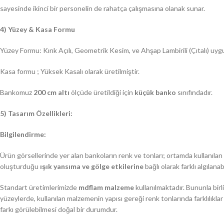
sayesinde ikinci bir personelin de rahatça çalışmasına olanak sunar.
4) Yüzey & Kasa Formu
Yüzey Formu: Kırık Açılı, Geometrik Kesim, ve Ahşap Lambirili (Çıtalı) uy
Kasa formu ; Yüksek Kasalı olarak üretilmiştir.
Bankomuz
200 cm altı
ölçüde üretildiği için
küçük banko
sınıfındadır.
5) Tasarım Özellikleri:
Bilgilendirme:
Ürün görsellerinde yer alan bankoların renk ve tonları; ortamda kullanılan
oluşturduğu
ışık yansıma ve gölge etkilerine
bağlı olarak farklı algılanabi
Standart üretimlerimizde
mdflam malzeme
kullanılmaktadır. Bununla bir
yüzeylerde, kullanılan malzemenin yapısı gereği renk tonlarında farklılıklar
farkı görülebilmesi doğal bir durumdur.