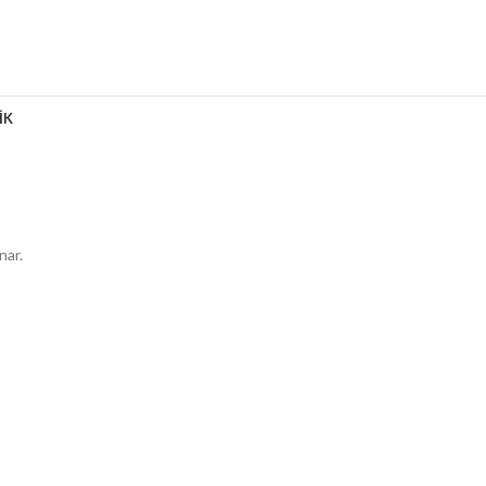
İK
nar.