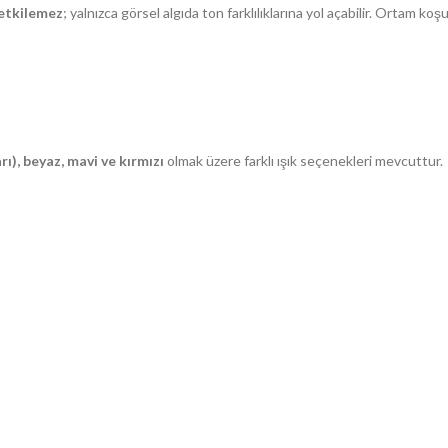
 etkilemez
; yalnızca görsel algıda ton farklılıklarına yol açabilir. Ortam ko
rı), beyaz, mavi ve kırmızı
olmak üzere farklı ışık seçenekleri mevcuttur.