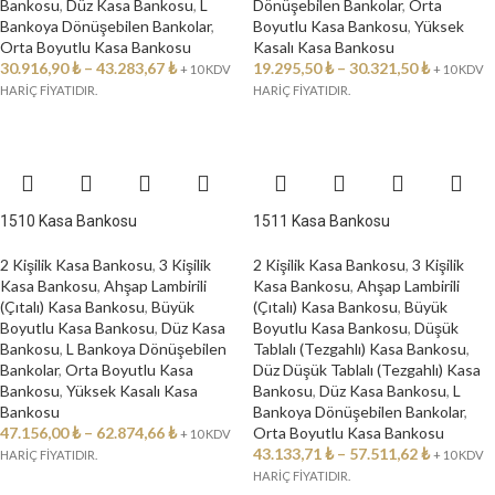
Bankosu
,
Düz Kasa Bankosu
,
L
Dönüşebilen Bankolar
,
Orta
Bankoya Dönüşebilen Bankolar
,
Boyutlu Kasa Bankosu
,
Yüksek
Orta Boyutlu Kasa Bankosu
Kasalı Kasa Bankosu
30.916,90
₺
–
43.283,67
₺
19.295,50
₺
–
30.321,50
₺
+ 10 KDV
+ 10 KDV
HARİÇ FİYATIDIR.
HARİÇ FİYATIDIR.
1510 Kasa Bankosu
1511 Kasa Bankosu
2 Kişilik Kasa Bankosu
,
3 Kişilik
2 Kişilik Kasa Bankosu
,
3 Kişilik
Kasa Bankosu
,
Ahşap Lambirili
Kasa Bankosu
,
Ahşap Lambirili
(Çıtalı) Kasa Bankosu
,
Büyük
(Çıtalı) Kasa Bankosu
,
Büyük
Boyutlu Kasa Bankosu
,
Düz Kasa
Boyutlu Kasa Bankosu
,
Düşük
Bankosu
,
L Bankoya Dönüşebilen
Tablalı (Tezgahlı) Kasa Bankosu
,
Bankolar
,
Orta Boyutlu Kasa
Düz Düşük Tablalı (Tezgahlı) Kasa
Bankosu
,
Yüksek Kasalı Kasa
Bankosu
,
Düz Kasa Bankosu
,
L
Bankosu
Bankoya Dönüşebilen Bankolar
,
47.156,00
₺
–
62.874,66
₺
Orta Boyutlu Kasa Bankosu
+ 10 KDV
43.133,71
₺
–
57.511,62
₺
HARİÇ FİYATIDIR.
+ 10 KDV
HARİÇ FİYATIDIR.