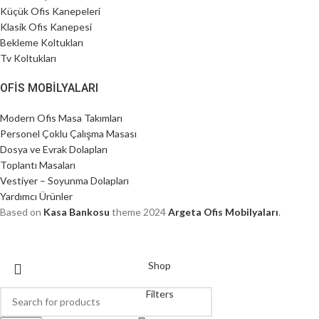
Küçük Ofis Kanepeleri
Klasik Ofis Kanepesi
Bekleme Koltukları
Tv Koltukları
OFIS MOBILYALARI
Modern Ofis Masa Takımları
Personel Çoklu Çalışma Masası
Dosya ve Evrak Dolapları
Toplantı Masaları
Vestiyer – Soyunma Dolapları
Yardımcı Ürünler
Based on
Kasa Bankosu
theme
2024
Argeta Ofis Mobilyaları
.
Shop
Filters