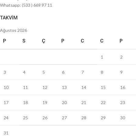
Whatsapp: (533 ) 669 97 11
TAKVIM
Ağustos 2026
P
S
Ç
P
C
C
P
1
2
3
4
5
6
7
8
9
10
11
12
13
14
15
16
17
18
19
20
21
22
23
24
25
26
27
28
29
30
31