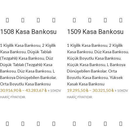
1508 Kasa Bankosu
1509 Kasa Bankosu
1 Kişilik Kasa Bankosu
,
2 Kişilik
1 Kişilik Kasa Bankosu
,
2 Kişilik
Kasa Bankosu
,
Düşük Tablalı
Kasa Bankosu
,
Düz Kasa Bankosu
,
(Tezgahlı) Kasa Bankosu
,
Düz
Küçük Boyutlu Kasa Bankosu
,
Düşük Tablalı (Tezgahlı) Kasa
Küçük Kasa Bankosu
,
L Bankoya
Bankosu
,
Düz Kasa Bankosu
,
L
Dönüşebilen Bankolar
,
Orta
Bankoya Dönüşebilen Bankolar
,
Boyutlu Kasa Bankosu
,
Yüksek
Orta Boyutlu Kasa Bankosu
Kasalı Kasa Bankosu
30.916,90
₺
–
43.283,67
₺
19.295,50
₺
–
30.321,50
₺
+ 10 KDV
+ 10 KDV
HARİÇ FİYATIDIR.
HARİÇ FİYATIDIR.